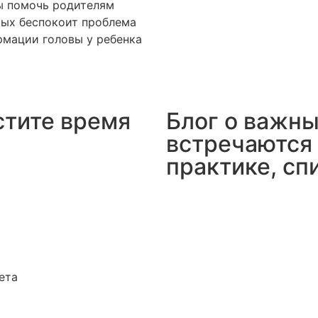
ы помочь родителям
ых беспокоит проблема
мации головы у ребенка
стите время
Блог о важны
встречаются 
практике, сп
ета