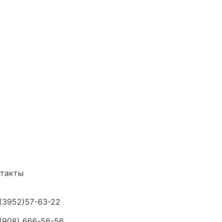
нтакты
(3952)57-63-22
(908) 666-56-56