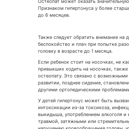
Остеопат может оказать значительную
Признаком гипертонуса у более старши
до 6 месяцев.
Также следует обратить внимание на д
беспокойство и плач при попытке разо
головку в возрасте до 1 месяца.
Если ребенок стоит на носочках, не ка
привыкших ходить на носочках, также 
остеопату. Это связано с возможными
развитии, позднее сидение, становле
другими ортопедическими проблемами
У детей гипертонус может быть вызва
интоксикации из-за токсикоза, инфекц
выкидыша, употреблением алкоголя и 
травмой, затяжными или стремительн
нарушению кровообращения головы, чт