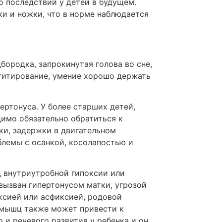
о последствий у детей в будущем.
ки и ножки, что в норме наблюдается
бородка, запрокинутая голова во сне,
ргитирование, умение хорошо держать
пертонуса. У более старших детей,
димо обязательно обратиться к
ки, задержки в двигательном
блемы с осанкой, косолапостью и
д внутриутробной гипоксии или
вызван гипертонусом матки, угрозой
ксией или асфиксией, родовой
 мышц также может привести к
и речевого развития у ребенка и он