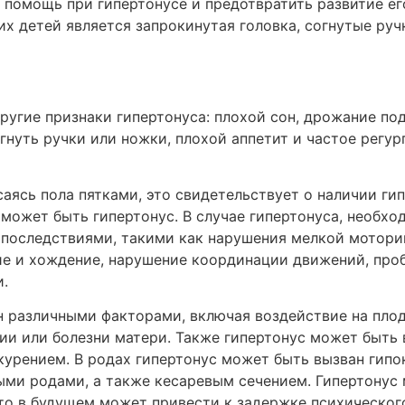
 помощь при гипертонусе и предотвратить развитие ег
х детей является запрокинутая головка, согнутые руч
ругие признаки гипертонуса: плохой сон, дрожание под
гнуть ручки или ножки, плохой аппетит и частое регу
саясь пола пятками, это свидетельствует о наличии ги
может быть гипертонус. В случае гипертонуса, необхо
 последствиями, такими как нарушения мелкой мотори
ние и хождение, нарушение координации движений, про
.
н различными факторами, включая воздействие на пло
ии или болезни матери. Также гипертонус может быть 
курением. В родах гипертонус может быть вызван гипо
ыми родами, а также кесаревым сечением. Гипертонус
о в будущем может привести к задержке психического 