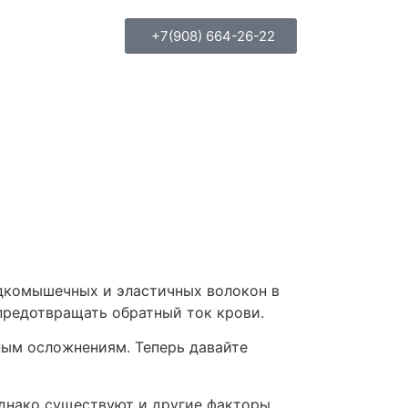
+7(908) 664-26-22
адкомышечных и эластичных волокон в
предотвращать обратный ток крови.
ным осложнениям. Теперь давайте
Однако существуют и другие факторы,