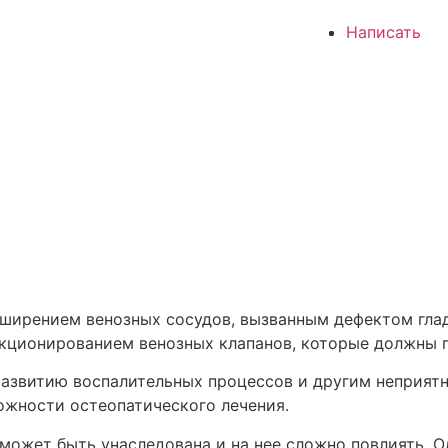
Написать
сширением венозных сосудов, вызванным дефектом гл
нкционированием венозных клапанов, которые должны 
развитию воспалительных процессов и другим неприят
ожности остеопатического лечения.
 может быть унаследована и на нее сложно повлиять. 