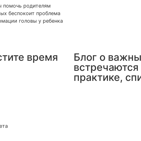
ы помочь родителям
ых беспокоит проблема
мации головы у ребенка
стите время
Блог о важны
встречаются 
практике, сп
ета