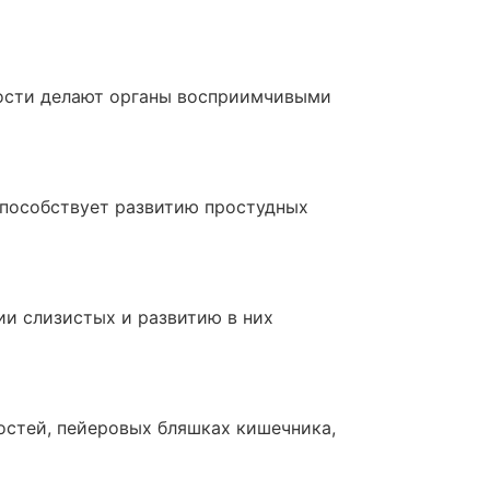
ности делают органы восприимчивыми
способствует развитию простудных
ии слизистых и развитию в них
остей, пейеровых бляшках кишечника,