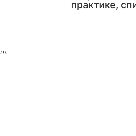
практике, сп
ета