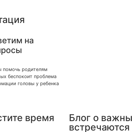
тация
ветим на
просы
ы помочь родителям
ых беспокоит проблема
мации головы у ребенка
стите время
Блог о важны
встречаются 